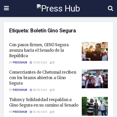
Etiqueta:
Boletín Gino Segura
Con pasos firmes, GINO Segura
avanza hacia el Senado de la
República
BY
PRESSHUB
10/04/2024
0
Comerciantes de Chetumal reciben
con los brazos abiertos a Gino
Segura
BY
PRESSHUB
08/04/2024
0
Tulum y Solidaridad respaldan a
Gino Segura en su camino al Senado
BY
PRESSHUB
05/04/2024
0