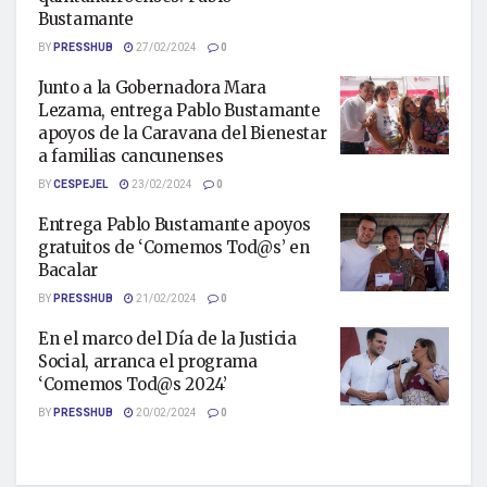
Bustamante
BY
PRESSHUB
27/02/2024
0
Junto a la Gobernadora Mara
Lezama, entrega Pablo Bustamante
apoyos de la Caravana del Bienestar
a familias cancunenses
BY
CESPEJEL
23/02/2024
0
Entrega Pablo Bustamante apoyos
gratuitos de ‘Comemos Tod@s’ en
Bacalar
BY
PRESSHUB
21/02/2024
0
En el marco del Día de la Justicia
Social, arranca el programa
‘Comemos Tod@s 2024’
BY
PRESSHUB
20/02/2024
0