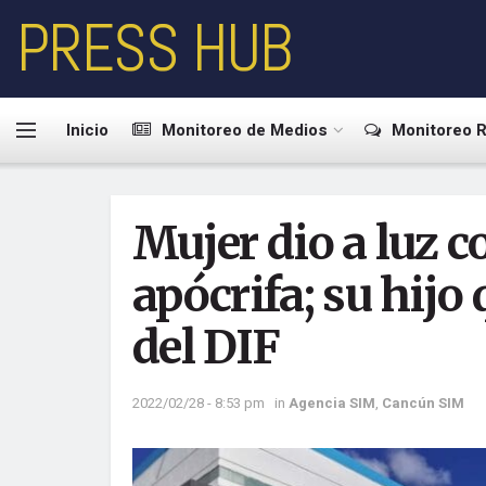
PRESS HUB
Inicio
Monitoreo de Medios
Monitoreo R
Mujer dio a luz c
apócrifa; su hijo
del DIF
2022/02/28 - 8:53 pm
in
Agencia SIM
,
Cancún SIM