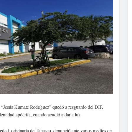
l “Jesús Kumate Rodríguez” quedó a resguardo del DIF,
entidad apócrifa, cuando acudió a dar a luz.
 edad, originaria de Tabasco, denunció ante varios medios de