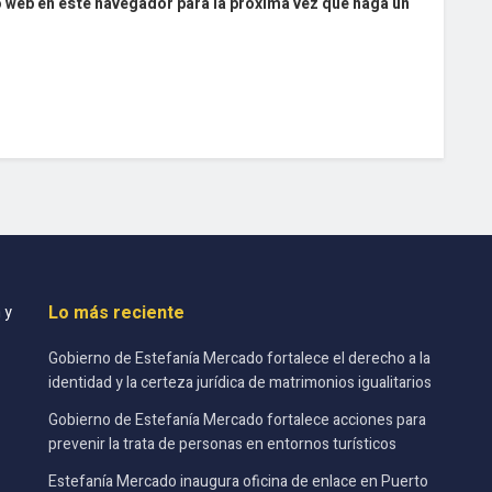
o web en este navegador para la próxima vez que haga un
Lo más reciente
 y
Gobierno de Estefanía Mercado fortalece el derecho a la
identidad y la certeza jurídica de matrimonios igualitarios
Gobierno de Estefanía Mercado fortalece acciones para
prevenir la trata de personas en entornos turísticos
Estefanía Mercado inaugura oficina de enlace en Puerto