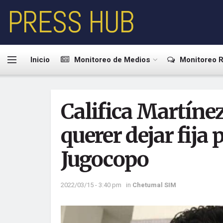
PRESS HUB
Inicio
Monitoreo de Medios
Monitoreo R
Califica Martínez
querer dejar fija 
Jugocopo
2022/03/15 - 3:40 pm
in
Chetumal SIM