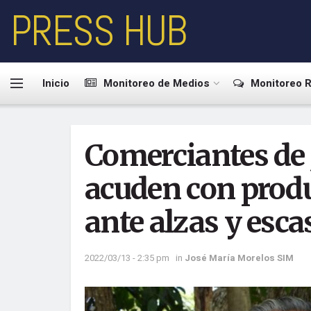
PRESS HUB
Inicio
Monitoreo de Medios
Monitoreo R
Comerciantes de
acuden con produ
ante alzas y esca
2022/03/13 - 2:35 pm
in
José María Morelos SIM