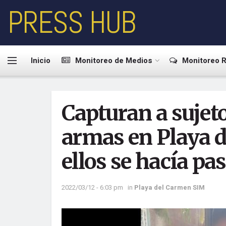
PRESS HUB
Inicio
Monitoreo de Medios
Monitoreo R
Capturan a sujeto
armas en Playa d
ellos se hacía pa
2022/03/12 - 6:03 pm
in
Playa del Carmen SIM